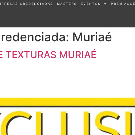
MPRESAS CREDENCIADAS
MASTERS
EVENTOS
PREMIAÇÕ
Credenciada:
Muriaé
 E TEXTURAS MURIAÉ