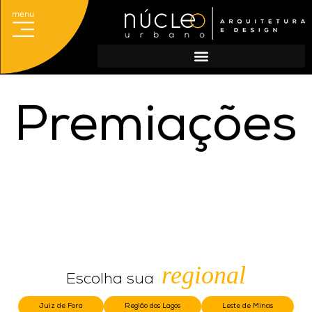
menu
Acesso ao Sistema
Portal do Titular
Escolha sua regional e cadastre-se
Cadastro de agências
Premiações
regional
Escolha sua
Juiz de Fora
Região dos Lagos
Leste de Minas