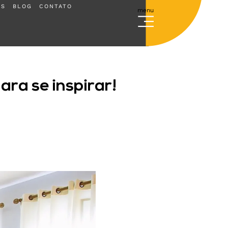
ES
BLOG
CONTATO
menu
Escolha sua regional e cadastre-se
ra se inspirar!