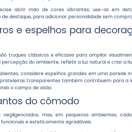
recise abrir mão de cores vibrantes; use-as em det
e de destaque, para adicionar personalidade sem compr
idros e espelhos para decor
 são truques clássicos e eficazes para ampliar visualm
percepção do ambiente, refletir a luz natural e criar a i
entes, considere espelhos grandes em uma parede int
rateleiras transparentes também contribuem para a lev
ando o campo de visão.
cantos do cômodo
 negligenciados, mas, em pequenos ambientes, cada
 funcionais e esteticamente agradáveis.