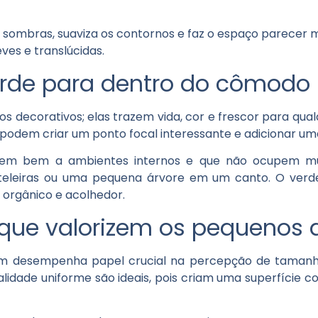
mina sombras, suaviza os contornos e faz o espaço parecer
leves e translúcidas.
erde para dentro do cômodo
s decorativos; elas trazem vida, cor e frescor para qu
 podem criar um ponto focal interessante e adicionar u
ptem bem a ambientes internos e que não ocupem m
teleiras ou uma pequena árvore em um canto. O verd
 orgânico e acolhedor.
s que valorizem os pequenos
ém desempenha papel crucial na percepção de taman
alidade uniforme são ideais, pois criam uma superfície 