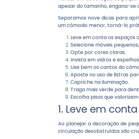
apesar do tamanho, engana-se q
Separamos nove dicas para apri
um cômodo menor, torná-lo prátic
Leve em conta os espaços d
Selecione móveis pequenos, 
Opte por cores claras.
Invista em vidros e espelh
Use bem os cantos do côm
Aposte no uso de listras pa
Capriche na iluminação.
Traga mais verde para den
Escolha pisos que valorize
1. Leve em cont
Ao planejar a decoração de pequ
circulação desobstruídos são cru