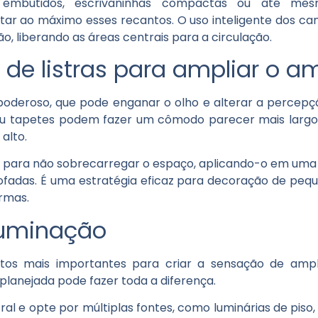
os embutidos, escrivaninhas compactas ou até
 ao máximo esses recantos. O uso inteligente dos can
 liberando as áreas centrais para a circulação.
 de listras para ampliar o a
al poderoso, que pode enganar o olho e alterar a perce
ou tapetes podem fazer um cômodo parecer mais largo, 
 alto.
para não sobrecarregar o espaço, aplicando-o em uma
ofadas. É uma estratégia eficaz para decoração de pe
rmas.
iluminação
tos mais importantes para criar a sensação de ampl
lanejada pode fazer toda a diferença.
ral e opte por múltiplas fontes, como luminárias de piso,