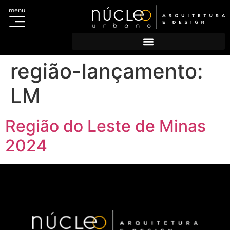
menu
Acesso ao Sistema
Portal do Titular
Escolha sua regional e cadastre-se
Cadastro de agências
região-lançamento:
LM
Região do Leste de Minas
2024