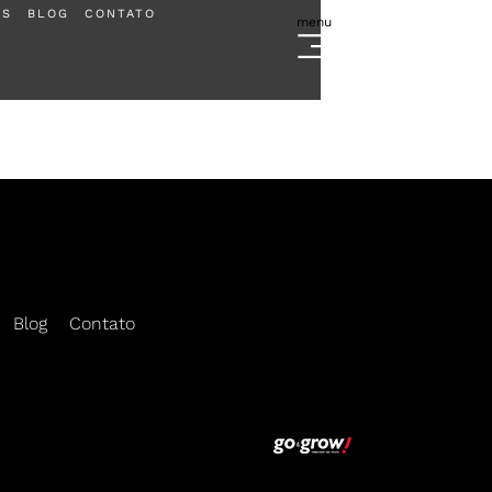
ES
BLOG
CONTATO
menu
Escolha sua regional e cadastre-se
Blog
Contato