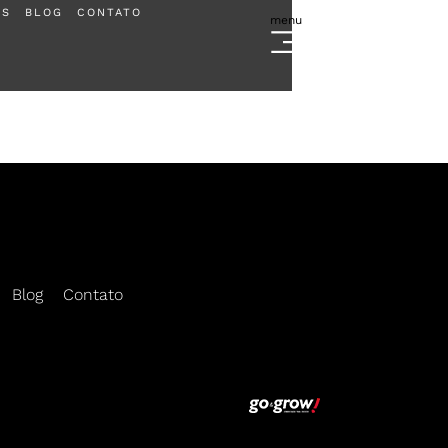
ES
BLOG
CONTATO
menu
Escolha sua regional e cadastre-se
Blog
Contato