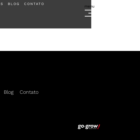
ES
BLOG
CONTATO
menu
Escolha sua regional e cadastre-se
Blog
Contato