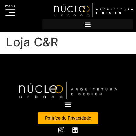
menu
Acesso ao Sistema
Portal do Titular
Escolha sua regional e cadastre-se
Cadastro de agências
Loja C&R
Politíca de Privacidade