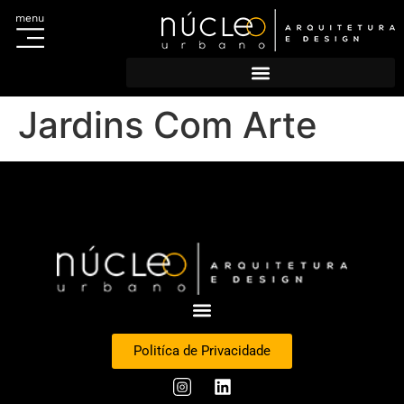
menu
Acesso ao Sistema
Portal do Titular
Escolha sua regional e cadastre-se
Cadastro de agências
Jardins Com Arte
Politíca de Privacidade