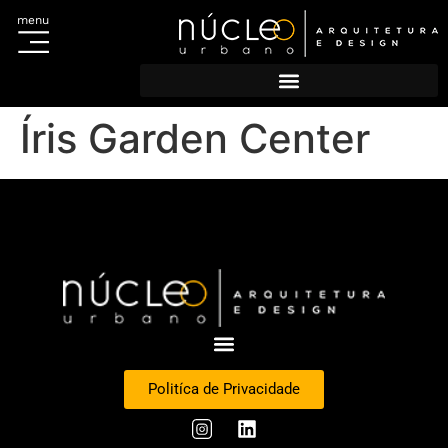
menu
Acesso ao Sistema
Portal do Titular
Escolha sua regional e cadastre-se
Cadastro de agências
Íris Garden Center
Politíca de Privacidade