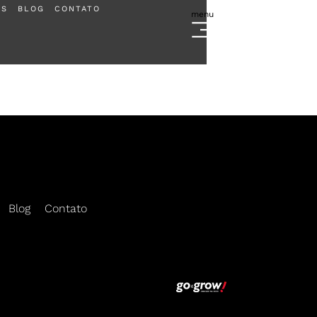
ES
BLOG
CONTATO
menu
Escolha sua regional e cadastre-se
Blog
Contato