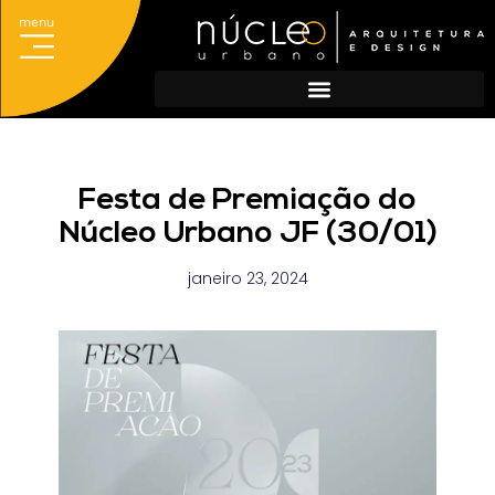
menu
Acesso ao Sistema
Portal do Titular
Escolha sua regional e cadastre-se
Cadastro de agências
Festa de Premiação do
Núcleo Urbano JF (30/01)
janeiro 23, 2024