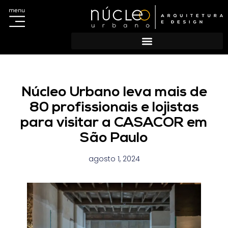
menu
Acesso ao Sistema
Portal do Titular
Escolha sua regional e cadastre-se
Cadastro de agências
Núcleo Urbano leva mais de
80 profissionais e lojistas
para visitar a CASACOR em
São Paulo
agosto 1, 2024