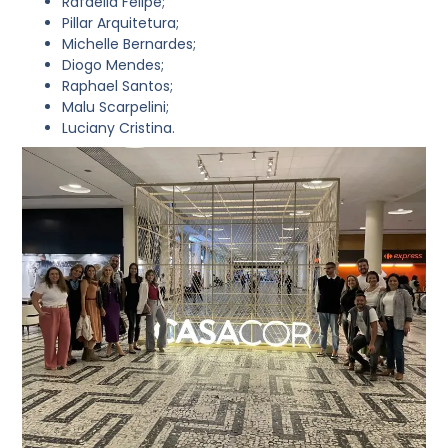
Rafaella Felipe;
Pillar Arquitetura;
Michelle Bernardes;
Diogo Mendes;
Raphael Santos;
Malu Scarpelini;
Luciany Cristina.